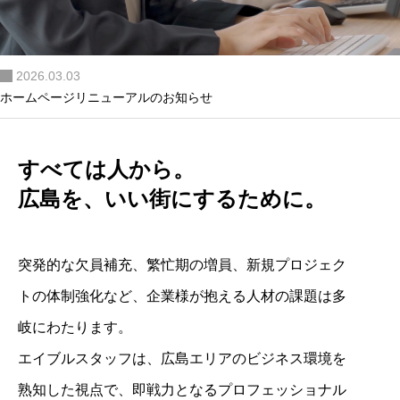
「働く」をもっと自由に。
2026.03.03
2025.10.01
ホームページリニューアルのお知らせ
広島で見つける
あなたらしいキャリア。
すべては人から。
広島を、いい街にするために。
1990年設立 。地元広島に密着し、あなたのライフスタイルに合
わせた働き方をご提案します。
突発的な欠員補充、繁忙期の増員、新規プロジェク
お問い合わせ
トの体制強化など、企業様が抱える人材の課題は多
岐にわたります。
エイブルスタッフは、広島エリアのビジネス環境を
熟知した視点で、即戦力となるプロフェッショナル