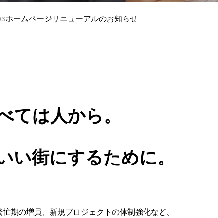
」をもっと自由に。
事務所移転のお知らせ
03
2025.10.01
広島で見つける
らしいキャリア。
べては人から。
着し、あなたのライフスタイルに合わせた働き方をご提案します。
いい街にするために。
お問い合わせ
繁忙期の増員、新規プロジェクトの体制強化など、