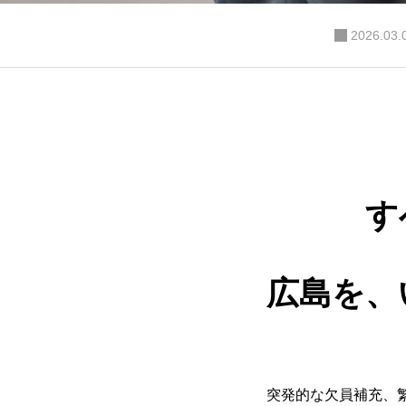
「働く
2026.03.
あなた
す
1990年設立 。地元広島に密
広島を、
突発的な欠員補充、