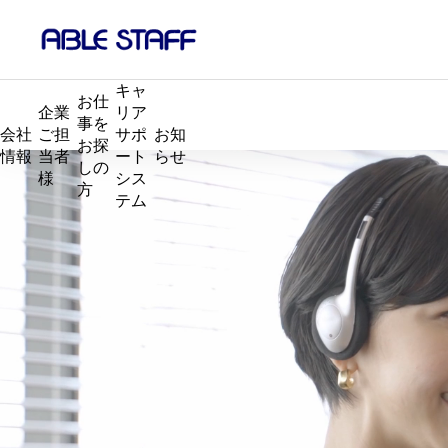
キャ
お仕
企業
リア
事を
会社
ご担
サポ
お知
お探
情報
当者
ート
らせ
しの
様
シス
タイトル
タイトル
タイトル
方
テム